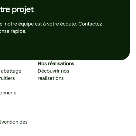
tre projet
, notre équipe est à votre écoute. Contactez-
onse rapide.
evis
i pour nous contacter
Nos réalisations
t abattage
Découvrir nos
ruitiers
réalisations
onnerie
évention des