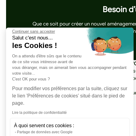
Besoin d’
Que ce soit pour créer un nouvel aménagement
nous dès ma
Continuer sans accepter
Salut c'est nous...
les Cookies !
On a attendu d'être sûrs que le contenu
de ce site vous intéresse avant de
Au Jardin d'
vous déranger, mais on aimerait bien vous accompagner pendant
Qui sommes
votre visite...
Crédit d'Imp
C'est OK pour vous ?
06 37 85 22 29
Notre Blog
Pour modifier vos préférences par la suite, cliquez sur
Foire aux qu
le lien 'Préférences de cookies' situé dans le pied de
Lexique
page.
Lire la politique de confidentialité
À quoi servent ces cookies :
Partage de données avec Google