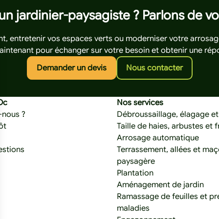
un jardinier-paysagiste ? Parlons de vo
, entretenir vos espaces verts ou moderniser votre arrosage
intenant pour échanger sur votre besoin et obtenir une rép
Cliquez ici pour demander un d
Cliquez ic
Demander un devis
Nous contacter
Oc
Nos services
-nous ?
Débroussaillage, élagage e
ôt
Taille de haies, arbustes et f
Arrosage automatique
estions
Terrassement, allées et maç
paysagère
Plantation
Aménagement de jardin
Ramassage de feuilles et pr
maladies