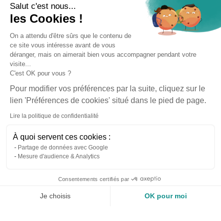
Terrassement, allées et maçonnerie paysagère
Salut c'est nous...
Plantation
les Cookies !
Aménagement de jardin
On a attendu d'être sûrs que le contenu de
Ramassage de feuilles et prévention des
ce site vous intéresse avant de vous
maladies
déranger, mais on aimerait bien vous accompagner pendant votre
Engazonnement
visite...
Entretien d'espaces végétalisés
C'est OK pour vous ?
Entretien et tonte de pelouse
Pour modifier vos préférences par la suite, cliquez sur le
lien 'Préférences de cookies' situé dans le pied de page.
Nos réalisations
Lire la politique de confidentialité
Découvrir nos réalisations
Mentions légales
Plan du site
CGU
À quoi servent ces cookies :
Confidentialité
Cookies
Partage de données avec Google
Faire un devis pour ce service.
Faire un devis
Mesure d'audience & Analytics
Made with l
Made with love by Visions Nouvelles
Consentements certifiés par
06 37 85 22 29
Ouver
Je choisis
OK pour moi
Axeptio consent
Plateforme de Gestion du Consentement : Personnalisez vos O