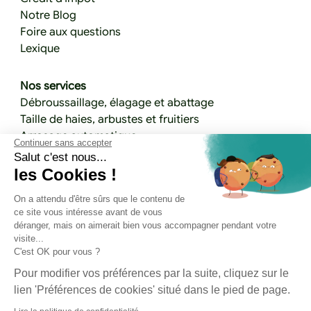
Notre Blog
Foire aux questions
Lexique
Nos services
Débroussaillage, élagage et abattage
Taille de haies, arbustes et fruitiers
Arrosage automatique
Continuer sans accepter
Terrassement, allées et maçonnerie paysagère
Salut c'est nous...
Plantation
les Cookies !
Aménagement de jardin
On a attendu d'être sûrs que le contenu de
Ramassage de feuilles et prévention des
ce site vous intéresse avant de vous
maladies
déranger, mais on aimerait bien vous accompagner pendant votre
Engazonnement
visite...
Entretien d'espaces végétalisés
C'est OK pour vous ?
Entretien et tonte de pelouse
Pour modifier vos préférences par la suite, cliquez sur le
lien 'Préférences de cookies' situé dans le pied de page.
Nos réalisations