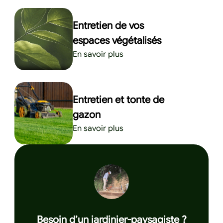
Entretien de vos
espaces végétalisés
En savoir plus
Entretien et tonte de
gazon
En savoir plus
Besoin d’un jardinier-paysagiste ?