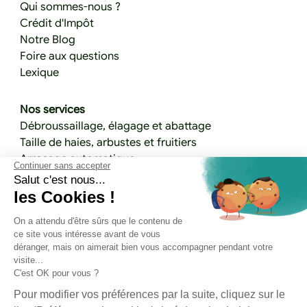
Qui sommes-nous ?
Crédit d'Impôt
Notre Blog
Foire aux questions
Lexique
Nos services
Débroussaillage, élagage et abattage
Taille de haies, arbustes et fruitiers
Arrosage automatique
Continuer sans accepter
Terrassement, allées et maçonnerie paysagère
Salut c'est nous...
Plantation
les Cookies !
Aménagement de jardin
On a attendu d'être sûrs que le contenu de
Ramassage de feuilles et prévention des
ce site vous intéresse avant de vous
maladies
déranger, mais on aimerait bien vous accompagner pendant votre
Engazonnement
visite...
Entretien d'espaces végétalisés
C'est OK pour vous ?
Entretien et tonte de pelouse
Pour modifier vos préférences par la suite, cliquez sur le