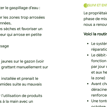
SUIVI ET EN
er le gaspillage d’eau :
Le propriétai
r les zones trop arrosées
phase de mise
onnées,
nous a renou
s sèches et favoriser un
Voici la routi
eur qui arrose en petite
Le systè
osage
réparati
Le débit
fonction
 jaunes sur le gazon (voir
par jour 
es grattant manuellement sur
et aux he
la zone)
nstallée et prenait le
Avant ch
umides suite au mauvais
déracine
renforce
l’utilisation de produits
Une tont
s à la main avec un
octobre.