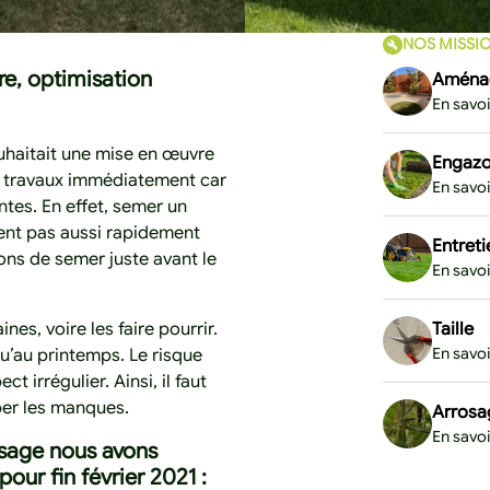
NOS MISSI
re, optimisation
Aménag
En savoi
ouhaitait une mise en œuvre
Engaz
s travaux immédiatement car
En savoi
entes. En effet, semer un
ent pas aussi rapidement
Entreti
ons de semer juste avant le
En savoi
nes, voire les faire pourrir.
Taille
En savoi
u’au printemps. Le risque
 irrégulier. Ainsi, il faut
per les manques.
Arrosa
En savoi
rosage nous avons
our fin février 2021 :